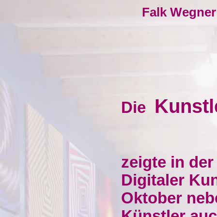
Falk We
Kunst
Die
zeigte in de
Digitaler Ku
Oktober neb
Künstler au