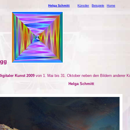
Helga Schmitt
Künstler
Beispiele
Home
egg
 Digitaler Kunst 2009
von 1. Mai bis 31. Oktober neben den Bildern anderer K
Helga Schmitt
: